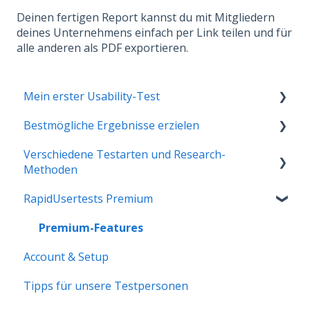
Deinen fertigen Report kannst du mit Mitgliedern
deines Unternehmens einfach per Link teilen und für
alle anderen als PDF exportieren.
Mein erster Usability-Test
Bestmögliche Ergebnisse erzielen
Das Testkonzept erstellen
Verschiedene Testarten und Research-
Besonderheiten von moderierten
Auswertung der Usability-Tests
Methoden
RapidUsertests
Moderierte RapidUsertests & Interviews
RapidUsertests Premium
Das kannst du alles testen
Ergebnisse mit der Firma teilen
Premium-Features
Tests erstellen für Fortgeschrittene und UX-
Account & Setup
Profis
Tipps für unsere Testpersonen