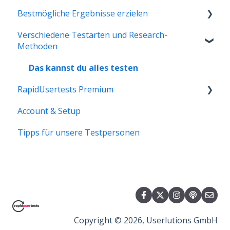
Bestmögliche Ergebnisse erzielen
Das Testkonzept erstellen
Verschiedene Testarten und Research-
Besonderheiten von moderierten
Auswertung der Usability-Tests
Methoden
RapidUsertests
Moderierte RapidUsertests & Interviews
Das kannst du alles testen
Ergebnisse mit der Firma teilen
RapidUsertests Premium
Tests erstellen für Fortgeschrittene und UX-
Account & Setup
Profis
Premium-Features
Tipps für unsere Testpersonen
Copyright © 2026, Userlutions GmbH