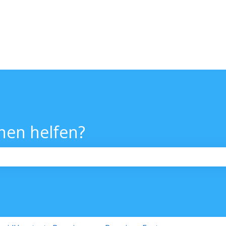
nen helfen?
chfeld leer ist.