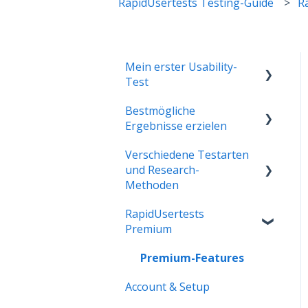
RapidUsertests Testing-Guide
R
Mein erster Usability-
Test
Bestmögliche
Das Testkonzept
Ergebnisse erzielen
erstellen
Verschiedene Testarten
Besonderheiten von
Auswertung der
und Research-
moderierten
Usability-Tests
Methoden
RapidUsertests
Moderierte
RapidUsertests
RapidUsertests &
Das kannst du alles
Premium
Interviews
testen
Ergebnisse mit der Firma
Premium-Features
teilen
Account & Setup
Tests erstellen für