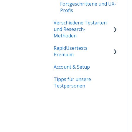
Fortgeschrittene und UX-
Profis
Verschiedene Testarten
und Research-
Methoden
RapidUsertests
Das kannst du alles
Premium
testen
Account & Setup
Premium-Features
Tipps für unsere
Testpersonen