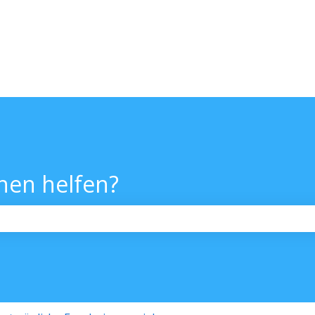
nen helfen?
chfeld leer ist.