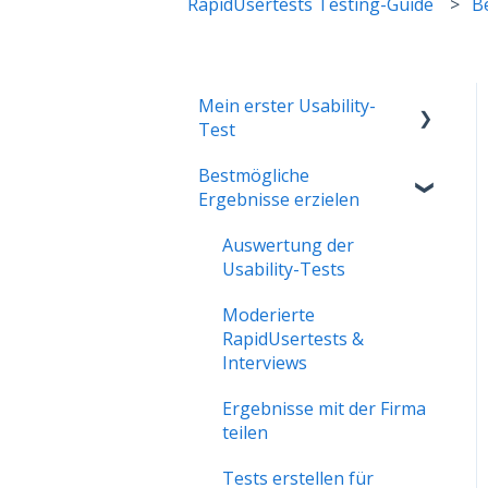
RapidUsertests Testing-Guide
B
Mein erster Usability-
Test
Bestmögliche
Das Testkonzept
Ergebnisse erzielen
erstellen
Besonderheiten von
Auswertung der
moderierten
Usability-Tests
RapidUsertests
Moderierte
RapidUsertests &
Interviews
Ergebnisse mit der Firma
teilen
Tests erstellen für